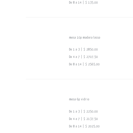
De 8 a 14 | $ 135,00
mesa 10p madera lasso
De 1 a 3 | $ 2850,00
De 4 a 7 | $ 2707,50
De 8 a 14 | $ 2565,00
mesa 6p vidrio
De 1 a 3 | $ 2250,00
De 4 a 7 | $ 2137,50
De 8 a 14 | $ 2025,00