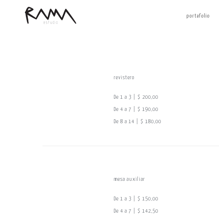
portafolio
revistero
De 1 a 3 | $ 200,00
De 4 a 7 | $ 190,00
De 8 a 14 | $ 180,00
mesa auxiliar
De 1 a 3 | $ 150,00
De 4 a 7 | $ 142,50