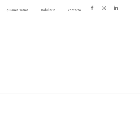
quienes somos
mobiliario
contacto
muebles