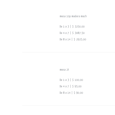
mesa 10p madera mach
De 1 a 3 | $ 3250,00
De 4 a 7 | $ 3087,50
De 8 a 14 | $ 2925,00
mesa 2t
De 1 a 3 | $ 100,00
De 4 a 7 | $ 95,00
De 8 a 14 | $ 90,00