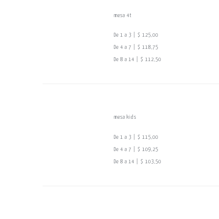
mesa 4t
De 1 a 3 | $ 125,00
De 4 a 7 | $ 118,75
De 8 a 14 | $ 112,50
mesa kids
De 1 a 3 | $ 115,00
De 4 a 7 | $ 109,25
De 8 a 14 | $ 103,50