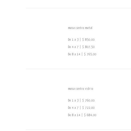
mesa centro metal
De 1 a 3 | $ 850,00
De 4 a 7 | $ 807,50
De 8 a 14 | $ 765,00
mesa centro vidrio
De 1 a 3 | $ 760,00
De 4 a 7 | $ 722,00
De 8 a 14 | $ 684,00