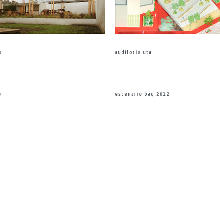
s
auditorio uta
o
escenario baq 2012