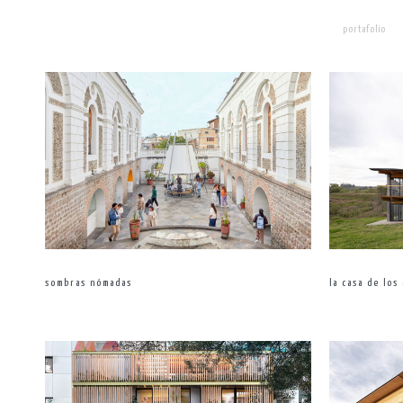
portafolio
sombras nómadas
la casa de los