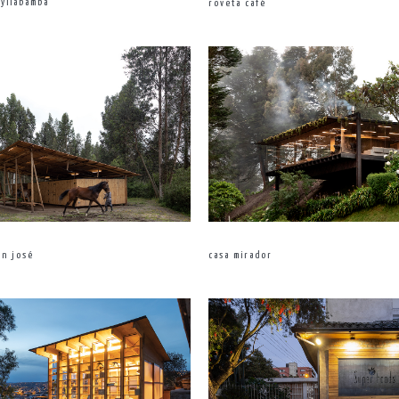
ayllabamba
roveta café
an josé
casa mirador