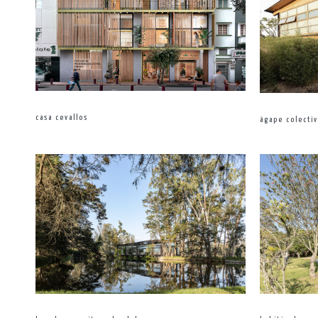
casa cevallos
ágape colecti