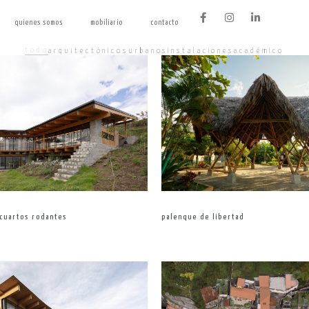
quienes somos
mobiliario
contacto
todo
arquitectónicos
urbanos
instalaciones
académico
palenque de libertad
 cuartos rodantes