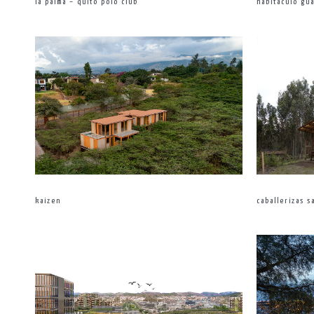
la palma – quito polo club
habitáculo gu
kaizen
caballerizas s