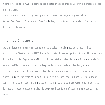
Diseño y Artes de la PUCE), quienes pese a estar en vacaciones acudieron al llamado de esta
gran iniciativa.
Una vez aprobado el diseño y presupuesto, 21 estudiantes, con la guía del Arq. Felipe
Donoso, Arq. Ernesto Donoso y Arq Carolina Rodas, se llevó a cabo la construcción, la cual
duró un fin de semana.
información general
coordinadores de taller: RAMA estudio diseño colectivo: alumnos de la Facultad de
Arquitectura Diseño y Artes PUCE Junta Parroquial de Nono organización Nono Unido vecinos
del sector cliente: Organización Nono Unido materiales: estructura metálica mampostería:
paneles metálicos reciclados piso: entrepiso de pallets plásticos, triplex y duelas
recicladas vanos: ladrillo perforado estructural y policarbonato cubierta: planchas de zinc
y perfiles metálicos reciclados mobiliario de triplex localización: Nono, Quito-Ecuador
superficie de construcción: 14 m2 costo total : 1300 $, que incluyeron toda la logística
durante el proyecto estado: finalizado 2014 créditos fotográficos: Felipe Donoso Carolina
Rodas