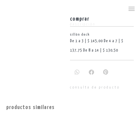
comprar
descripción
sillón deck
De 1 a 3 | $ 145,00 De 4 a 7 | $
137,75 De 8 a 14 | $ 130,50
consulta de producto
productos similares