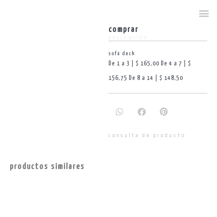
comprar
descripción
sofá deck
De 1 a 3 | $ 165,00 De 4 a 7 | $
156,75 De 8 a 14 | $ 148,50
consulta de producto
productos similares