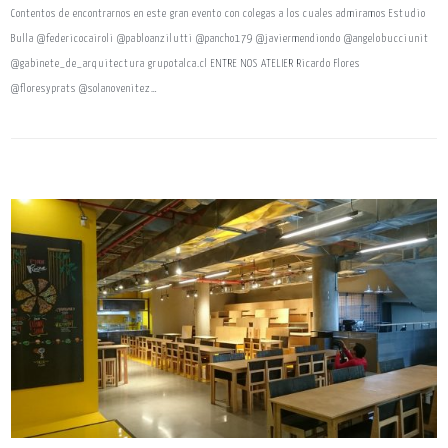
Contentos de encontrarnos en este gran evento con colegas a los cuales admiramos Estudio
Bulla @federicocairoli @pabloanzilutti @pancho179 @javiermendiondo @angelobucciunit
@gabinete_de_arquitectura grupotalca.cl ENTRE NOS ATELIER Ricardo Flores
@floresyprats @solanovenitez…