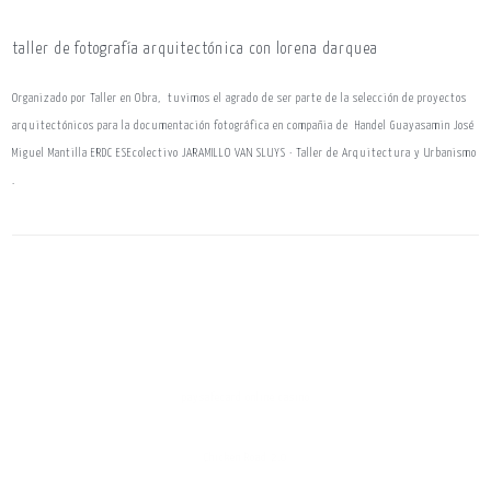
taller de fotografía arquitectónica con lorena darquea
Organizado por Taller en Obra, tuvimos el agrado de ser parte de la selección de proyectos
arquitectónicos para la documentación fotográfica en compañia de Handel Guayasamin José
Miguel Mantilla ERDC ESEcolectivo JARAMILLO VAN SLUYS · Taller de Arquitectura y Urbanismo
.
paysafecard online casino
Chicken Road 2.0