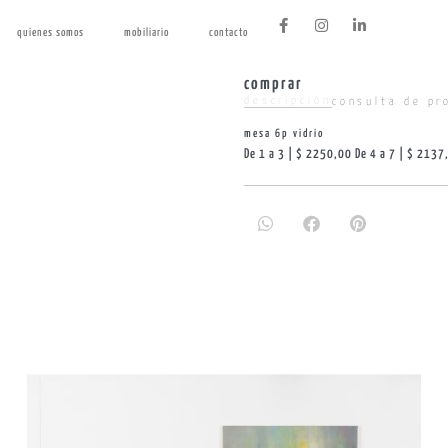
quienes somos
mobiliario
contacto
comprar
descripción
consulta de pr
mesa 6p vidrio
De 1 a 3 | $ 2250,00 De 4 a 7 | $ 2137