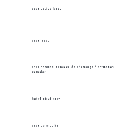
casa patios lasso
s
casa lasso
casa comunal renacer de chamanga / actuemos
ecuador
hotel miraflores
casa de nicolás