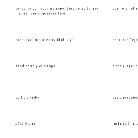
concurso corredor metropolitano de quito: re-
cuarto en el a
inspirar quito (primera fase)
concurso “microcentralidad la y”
concurso “eje
escalinatas y el tiempo
alana juego in
edificio criba
patio pavoneo
1977 bistro
instalación mi