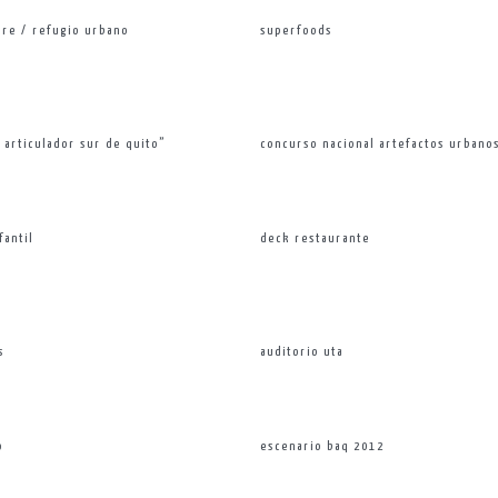
ire / refugio urbano
superfoods
 articulador sur de quito”
concurso nacional artefactos urbano
fantil
deck restaurante
s
auditorio uta
o
escenario baq 2012