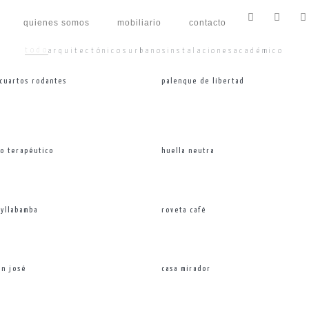
quienes somos
mobiliario
contacto
todo
arquitectónicos
urbanos
instalaciones
académico
 cuartos rodantes
palenque de libertad
vo terapéutico
huella neutra
ayllabamba
roveta café
an josé
casa mirador