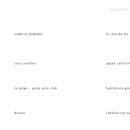
portafolio
sombras nómadas
la casa de los
casa cevallos
ágape colecti
la palma – quito polo club
habitáculo gu
kaizen
caballerizas s