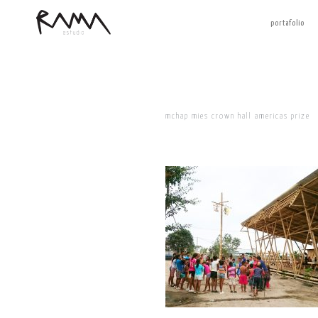
portafolio
mchap mies crown hall americas prize