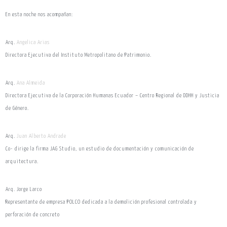
En esta noche nos acompañan:
Arq.
Angelica Arias
Directora Ejecutiva del Instituto Metropolitano de Patrimonio.
Arq.
Ana Almeida
Directora Ejecutiva de la Corporación Humanas Ecuador – Centro Regional de DDHH y Justicia
de Género.
Arq.
Juan Alberto Andrade
Co- dirige la firma JAG Studio, un estudio de documentación y comunicación de
arquitectura.
Arq. Jorge Larco
Representante de empresa POLCO dedicada a la demolición profesional controlada y
perforación de concreto