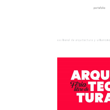
portafolio
xxi bienal de arquitectura y urbanismo