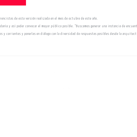
rencistas de esta versión realizada en el mes de octubre de este año.
dadanía y así poder convocar el mayor público posible. “Buscamos generar una instancia de encuen
s y corrientes y ponerlas en diálogo con la diversidad de respuestas posibles desde la arquitect
paysafecard online casino
Chicken Road 2.0