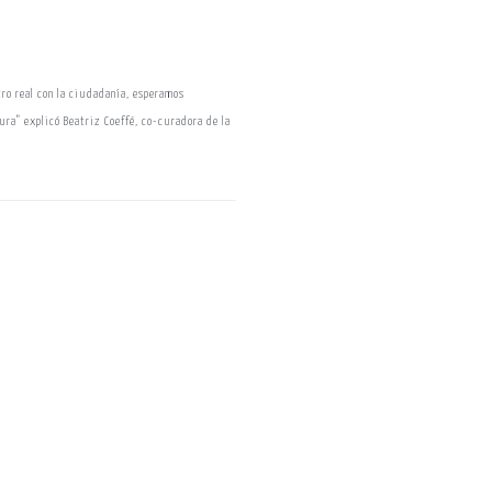
tro real con la ciudadanía, esperamos
ura” explicó Beatriz Coeffé, co-curadora de la