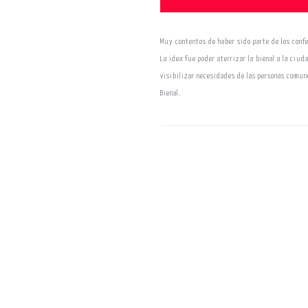
Muy contentos de haber sido parte de los confe
La idea fue poder aterrizar la bienal a la ciu
visibilizar necesidades de las personas comune
Bienal.